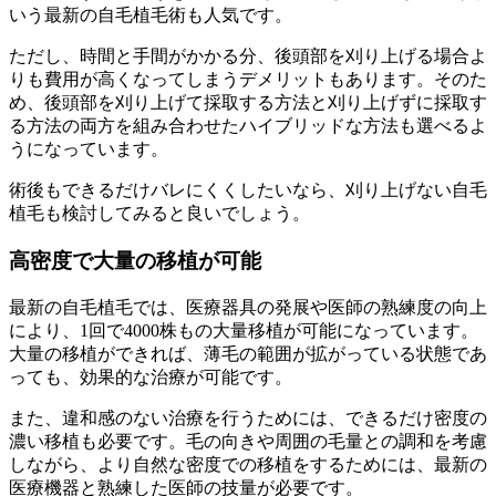
いう最新の自毛植毛術も人気です。
ただし、時間と手間がかかる分、後頭部を刈り上げる場合よ
りも費用が高くなってしまうデメリットもあります。そのた
め、後頭部を刈り上げて採取する方法と刈り上げずに採取す
る方法の両方を組み合わせたハイブリッドな方法も選べるよ
うになっています。
術後もできるだけバレにくくしたいなら、刈り上げない自毛
植毛も検討してみると良いでしょう。
高密度で大量の移植が可能
最新の自毛植毛では、医療器具の発展や医師の熟練度の向上
により、1回で4000株もの大量移植が可能になっています。
大量の移植ができれば、薄毛の範囲が拡がっている状態であ
っても、効果的な治療が可能です。
また、違和感のない治療を行うためには、できるだけ密度の
濃い移植も必要です。毛の向きや周囲の毛量との調和を考慮
しながら、より自然な密度での移植をするためには、最新の
医療機器と熟練した医師の技量が必要です。