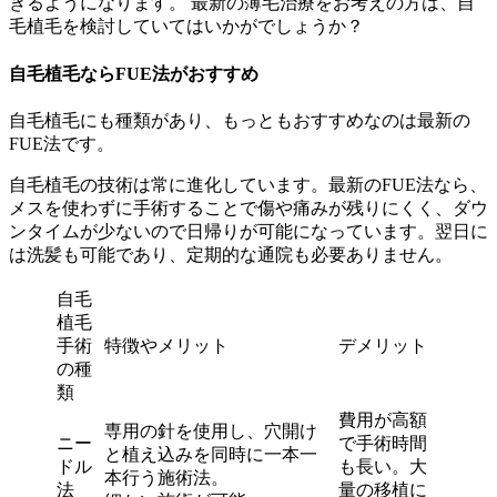
きるようになります。 最新の薄毛治療をお考えの方は、自
毛植毛を検討していてはいかがでしょうか？
自毛植毛ならFUE法がおすすめ
自毛植毛にも種類があり、もっともおすすめなのは最新の
FUE法です。
自毛植毛の技術は常に進化しています。最新のFUE法なら、
メスを使わずに手術することで傷や痛みが残りにくく、ダウ
ンタイムが少ないので日帰りが可能になっています。翌日に
は洗髪も可能であり、定期的な通院も必要ありません。
自毛
植毛
手術
特徴やメリット
デメリット
の種
類
費用が高額
専用の針を使用し、穴開け
ニー
で手術時間
と植え込みを同時に一本一
ドル
も長い。大
本行う施術法。
法
量の移植に