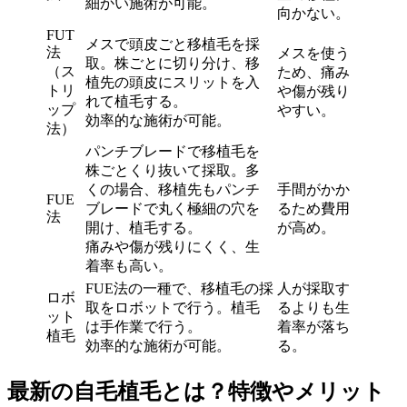
細かい施術が可能。
向かない。
FUT
メスで頭皮ごと移植毛を採
法
メスを使う
取。株ごとに切り分け、移
（ス
ため、痛み
植先の頭皮にスリットを入
トリ
や傷が残り
れて植毛する。
ップ
やすい。
効率的な施術が可能。
法）
パンチブレードで移植毛を
株ごとくり抜いて採取。多
くの場合、移植先もパンチ
手間がかか
FUE
ブレードで丸く極細の穴を
るため費用
法
開け、植毛する。
が高め。
痛みや傷が残りにくく、生
着率も高い。
FUE法の一種で、移植毛の採
人が採取す
ロボ
取をロボットで行う。植毛
るよりも生
ット
は手作業で行う。
着率が落ち
植毛
効率的な施術が可能。
る。
最新の自毛植毛とは？特徴やメリット