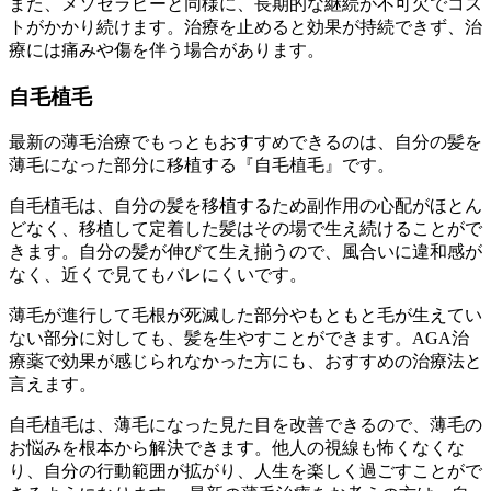
また、メソセラピーと同様に、長期的な継続が不可欠でコス
トがかかり続けます。治療を止めると効果が持続できず、治
療には痛みや傷を伴う場合があります。
自毛植毛
最新の薄毛治療でもっともおすすめできるのは、自分の髪を
薄毛になった部分に移植する『自毛植毛』です。
自毛植毛は、自分の髪を移植するため副作用の心配がほとん
どなく、移植して定着した髪はその場で生え続けることがで
きます。自分の髪が伸びて生え揃うので、風合いに違和感が
なく、近くで見てもバレにくいです。
薄毛が進行して毛根が死滅した部分やもともと毛が生えてい
ない部分に対しても、髪を生やすことができます。AGA治
療薬で効果が感じられなかった方にも、おすすめの治療法と
言えます。
自毛植毛は、薄毛になった見た目を改善できるので、薄毛の
お悩みを根本から解決できます。他人の視線も怖くなくな
り、自分の行動範囲が拡がり、人生を楽しく過ごすことがで