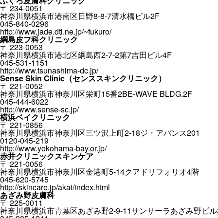
ふくろ皮膚科クリニック
〒 234-0051
神奈川県横浜市港南区日野8-8-7清水橋ビル2F
045-840-0296
http://www.jade.dti.ne.jp/~fukuro/
綱島皮フ科クリニック
〒 223-0053
神奈川県横浜市港北区綱島西2-7-2第7吉田ビル4F
045-531-1151
http://www.tsunashima-dc.jp/
Sense Skin Clinic（センススキンクリニック）
〒 221-0052
神奈川県横浜市神奈川区栄町15番2BE-WAVE BLDG.2F
045-444-6022
http://www.sense-sc.jp/
横浜ベイクリニック
〒 221-0856
神奈川県横浜市神奈川区三ツ沢上町2-18ジ・アバンス201
0120-045-219
http://www.yokohama-bay.or.jp/
赤井クリニックスキンケア
〒 221-0056
神奈川県横浜市神奈川区金港町5-14クアドリフォリオ4階
045-620-5745
http://skincare.jp/akai/index.html
あざみ野皮膚科
〒 225-0011
神奈川県横浜市青葉区あざみ野2-9-11サンサーラあざみ野ビル