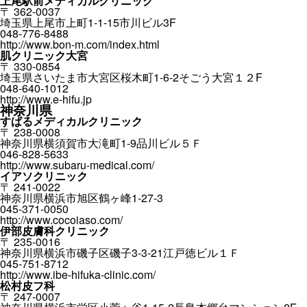
上尾駅前メディカルクリニック
〒 362-0037
埼玉県上尾市上町1-1-15市川ビル3F
048-776-8488
http://www.bon-m.com/index.html
肌クリニック大宮
〒 330-0854
埼玉県さいたま市大宮区桜木町1-6-2そごう大宮１２F
048-640-1012
http://www.e-hifu.jp
神奈川県
すばるメディカルクリニック
〒 238-0008
神奈川県横須賀市大滝町1-9品川ビル５Ｆ
046-828-5633
http://www.subaru-medical.com/
イアソクリニック
〒 241-0022
神奈川県横浜市旭区鶴ヶ峰1-27-3
045-371-0050
http://www.cocoiaso.com/
伊部皮膚科クリニック
〒 235-0016
神奈川県横浜市磯子区磯子3-3-21江戸徳ビル１Ｆ
045-751-8712
http://www.ibe-hifuka-clinic.com/
松村皮フ科
〒 247-0007