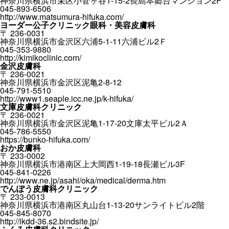
神奈川県横浜市栄区小菅ヶ谷1-15-2長島本郷台マンション2F
045-893-6506
http://www.matsumura-hifuka.com/
ヨーダー公子クリニック眼科・美容皮膚科
〒 236-0031
神奈川県横浜市金沢区六浦5-1-11六浦ビル2Ｆ
045-353-9880
http://kimikoclinic.com/
金沢皮膚科
〒 236-0021
神奈川県横浜市金沢区泥亀2-8-12
045-791-5510
http://www1.seaple.icc.ne.jp/k-hifuka/
文庫皮膚科クリニック
〒 236-0021
神奈川県横浜市金沢区泥亀1-17-20文庫太平ビル2Ａ
045-786-5550
https://bunko-hifuka.com/
おか皮膚科
〒 233-0002
神奈川県横浜市港南区上大岡西1-19-18長瀬ビル3F
045-841-0226
http://www.ne.jp/asahi/oka/medical/derma.htm
でんぽう皮膚科クリニック
〒 233-0013
神奈川県横浜市港南区丸山台1-13-20サンライトビル2階
045-845-8070
http://ikdd-36.s2.bindsite.jp/