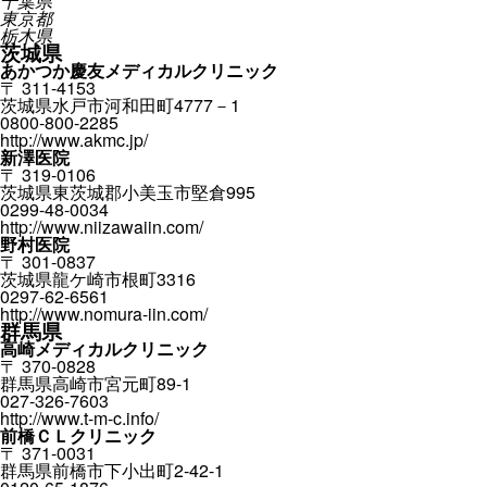
千葉県
東京都
栃木県
茨城県
あかつか慶友メディカルクリニック
〒 311-4153
茨城県水戸市河和田町4777－1
0800-800-2285
http://www.akmc.jp/
新澤医院
〒 319-0106
茨城県東茨城郡小美玉市堅倉995
0299-48-0034
http://www.niizawaiin.com/
野村医院
〒 301-0837
茨城県龍ケ崎市根町3316
0297-62-6561
http://www.nomura-iin.com/
群馬県
高崎メディカルクリニック
〒 370-0828
群馬県高崎市宮元町89-1
027-326-7603
http://www.t-m-c.info/
前橋ＣＬクリニック
〒 371-0031
群馬県前橋市下小出町2-42-1