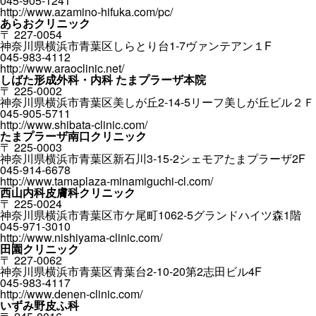
045-905-1241
http://www.azamino-hifuka.com/pc/
あらおクリニック
〒 227-0054
神奈川県横浜市青葉区しらとり台1-7ヴァンテアン１F
045-983-4112
http://www.araoclinic.net/
しばた形成外科・内科 たまプラーザ本院
〒 225-0002
神奈川県横浜市青葉区美しが丘2-14-5リーフ美しが丘ビル２Ｆ
045-905-5711
http://www.shibata-clinic.com/
たまプラーザ南口クリニック
〒 225-0003
神奈川県横浜市青葉区新石川3-15-2シェモアたまプラーザ2F
045-914-6678
http://www.tamaplaza-minamiguchi-cl.com/
西山内科皮膚科クリニック
〒 225-0024
神奈川県横浜市青葉区市ケ尾町1062-5グランドハイツ森1階
045-971-3010
http://www.nishiyama-clinic.com/
田園クリニック
〒 227-0062
神奈川県横浜市青葉区青葉台2-10-20第2志田ビル4F
045-983-4117
http://www.denen-clinic.com/
いずみ野皮ふ科