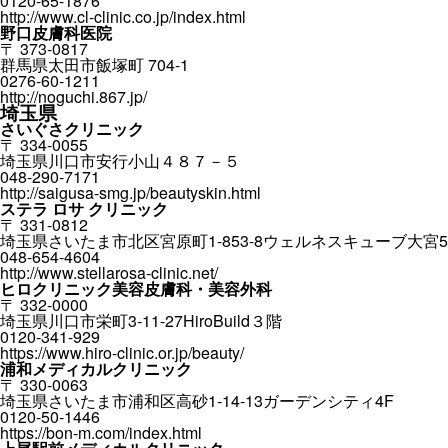
0120-65-1876
http://www.cl-clinic.co.jp/index.html
野口皮膚科医院
〒 373-0817
群馬県太田市飯塚町 704-1
0276-60-1211
http://noguchi.867.jp/
埼玉県
さいぐさクリニック
〒 334-0055
埼玉県川口市安行小山４８７－５
048-290-7171
http://saigusa-smg.jp/beautyskin.html
ステラ ロサ クリニック
〒 331-0812
埼玉県さいたま市北区宮原町1-853-8ウェルネスキューブ大宮5
048-654-4604
http://www.stellarosa-clinic.net/
ヒロクリニック美容皮膚科・美容外科
〒 332-0000
埼玉県川口市栄町3-11-27HiroBuild３階
0120-341-929
https://www.hiro-clinic.or.jp/beauty/
浦和メディカルクリニック
〒 330-0063
埼玉県さいたま市浦和区高砂1-14-13ガーデンシティ4F
0120-50-1446
https://bon-m.com/index.html