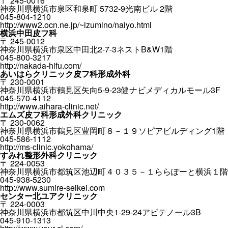
〒 245-0016
神奈川県横浜市泉区和泉町 5732-9光南ビル 2階
045-804-1210
http://www2.ocn.ne.jp/~izumino/naiyo.html
横浜中田皮フ科
〒 245-0012
神奈川県横浜市泉区中田北2-7-3ネストB&W1階
045-800-3217
http://nakada-hifu.com/
あいはらクリニック皮フ科形成外科
〒 230-0001
神奈川県横浜市鶴見区矢向5-9-23健ナビメディカルモール3F
045-570-4112
http://www.aihara-clinic.net/
エムズ皮フ科形成外科クリニック
〒 230-0062
神奈川県横浜市鶴見区豊岡町８－１９ソピアビルディング1階
045-586-1112
http://ms-clinic.yokohama/
すみれ整形外科クリニック
〒 224-0053
神奈川県横浜市都筑区池辺町４０３５－１ららぽーと横浜１階
045-938-5230
http://www.sumire-seikei.com
センター北ユアクリニック
〒 224-0003
神奈川県横浜市都筑区中川中央1-29-24アビテノール3B
045-910-1313